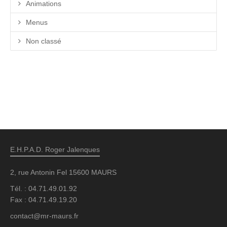
Animations
Menus
Non classé
E.H.P.A.D. Roger Jalenques
2, rue Antonin Fel 15600 MAURS
Tél. : 04.71.49.01.92
Fax : 04.71.49.19.20
contact@mr-maurs.fr