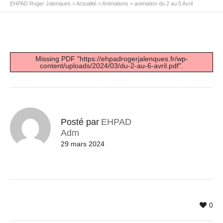
EHPAD Roger Jalenques
>
Actualité
>
Animations
>
animation du 2 au 5 Avril
Missing PDF "https://ehpadrogerjalenques.fr/wp-
content/uploads/2024/03/du-2-au-6-avril.pdf".
Posté par
EHPAD
Adm
29 mars 2024
0