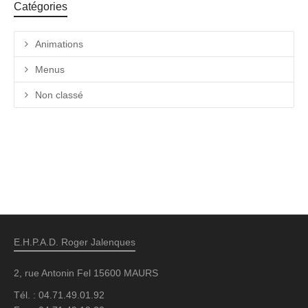
Catégories
Animations
Menus
Non classé
E.H.P.A.D. Roger Jalenques
2, rue Antonin Fel 15600 MAURS
Tél. : 04.71.49.01.92