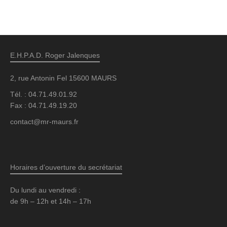
E.H.P.A.D. Roger Jalenques
2, rue Antonin Fel 15600 MAURS
Tél. : 04.71.49.01.92
Fax : 04.71.49.19.20
contact@mr-maurs.fr
Horaires d’ouverture du secrétariat
Du lundi au vendredi :
de 9h – 12h et 14h – 17h