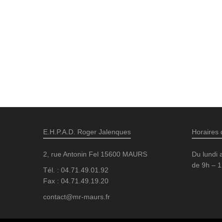
E.H.P.A.D. Roger Jalenques
Horaires 
2, rue Antonin Fel 15600 MAURS
Du lundi 
de 9h – 1
Tél. : 04.71.49.01.92
Fax : 04.71.49.19.20
contact@mr-maurs.fr