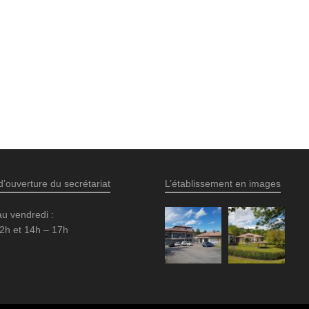
d’ouverture du secrétariat
L’établissement en images
au vendredi :
2h et 14h – 17h