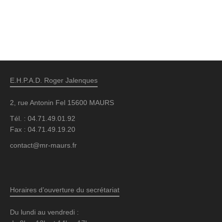
E.H.P.A.D. Roger Jalenques
2, rue Antonin Fel 15600 MAURS
Tél. : 04.71.49.01.92
Fax : 04.71.49.19.20
contact@mr-maurs.fr
Horaires d’ouverture du secrétariat
Du lundi au vendredi :