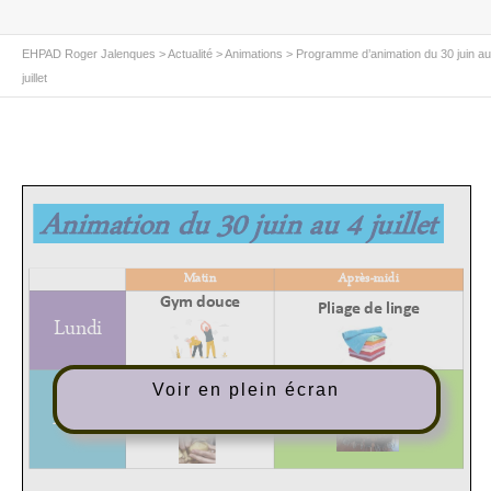
EHPAD Roger Jalenques
>
Actualité
>
Animations
>
Programme d’animation du 30 juin au
juillet
Voir en plein écran