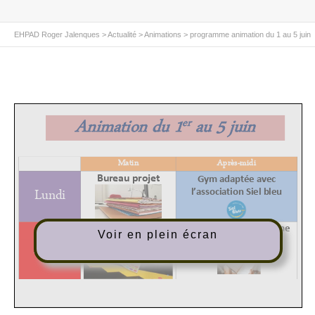
EHPAD Roger Jalenques
>
Actualité
>
Animations
>
programme animation du 1 au 5 juin
Voir en plein écran