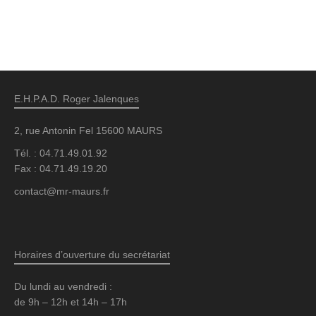
E.H.P.A.D. Roger Jalenques
2, rue Antonin Fel 15600 MAURS
Tél. : 04.71.49.01.92
Fax : 04.71.49.19.20
contact@mr-maurs.fr
Horaires d’ouverture du secrétariat
Du lundi au vendredi :
de 9h – 12h et 14h – 17h