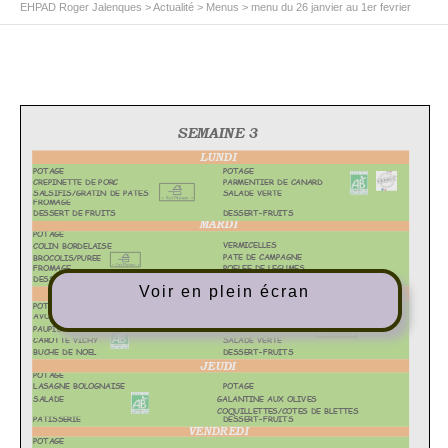
EHPAD Roger Jalenques
>
Actualité
>
Menus
>
menu du 26 janvier au 1er fevrier
Voir en plein écran