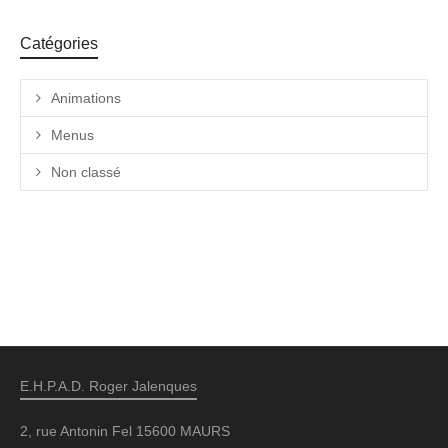
Catégories
Animations
Menus
Non classé
E.H.P.A.D. Roger Jalenques
2, rue Antonin Fel 15600 MAURS