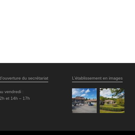
d’ouverture du secrétariat
L’établissement en images
au vendredi :
2h et 14h – 17h