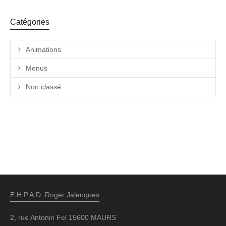
Catégories
Animations
Menus
Non classé
E.H.P.A.D. Roger Jalenques
2, rue Antonin Fel 15600 MAURS