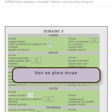
EHPAD Roger Jalenques
>
Actualité
>
Menus
>
menu du 19 au 25 janvier
Voir en plein écran