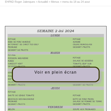
EHPAD Roger Jalenques
>
Actualité
>
Menus
>
menu du 18 au 24 aout
Voir en plein écran