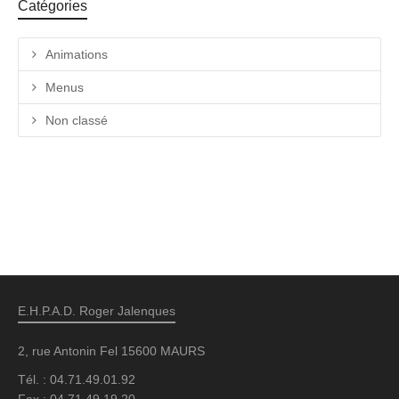
Catégories
Animations
Menus
Non classé
E.H.P.A.D. Roger Jalenques
2, rue Antonin Fel 15600 MAURS
Tél. : 04.71.49.01.92