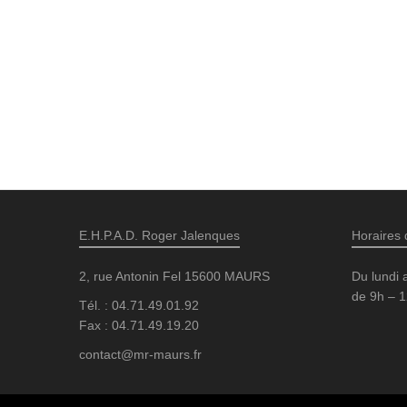
E.H.P.A.D. Roger Jalenques
Horaires 
2, rue Antonin Fel 15600 MAURS
Du lundi 
de 9h – 1
Tél. : 04.71.49.01.92
Fax : 04.71.49.19.20
contact@mr-maurs.fr