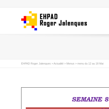
EHPAD Roger Jalenques
>
Actualité
>
Menus
>
menu du 12 au 18 Mai