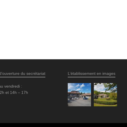
d’ouverture du secrétariat
L’établissement en images
au vendredi :
2h et 14h – 17h