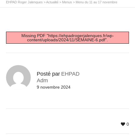
EHPAD Roger Jalenques
>
Actualité
>
Menus
>
Menu du 11 au 17 novembre
Missing PDF "https://ehpadrogerjalenques.fr/wp-
content/uploads/2024/11/SEMAINE-6.pdf".
Posté par
EHPAD
Adm
9 novembre 2024
0