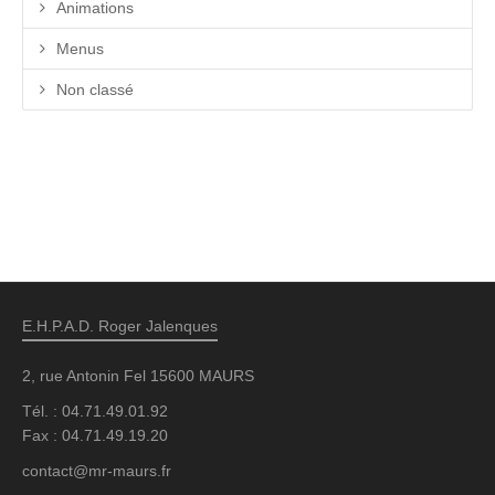
Animations
Menus
Non classé
E.H.P.A.D. Roger Jalenques
2, rue Antonin Fel 15600 MAURS
Tél. : 04.71.49.01.92
Fax : 04.71.49.19.20
contact@mr-maurs.fr