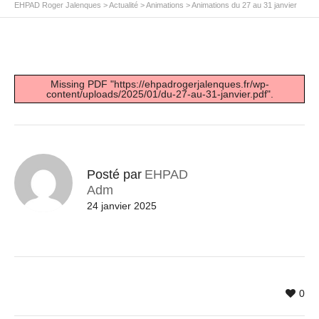
EHPAD Roger Jalenques
>
Actualité
>
Animations
>
Animations du 27 au 31 janvier
Missing PDF "https://ehpadrogerjalenques.fr/wp-
content/uploads/2025/01/du-27-au-31-janvier.pdf".
Posté par
EHPAD
Adm
24 janvier 2025
0