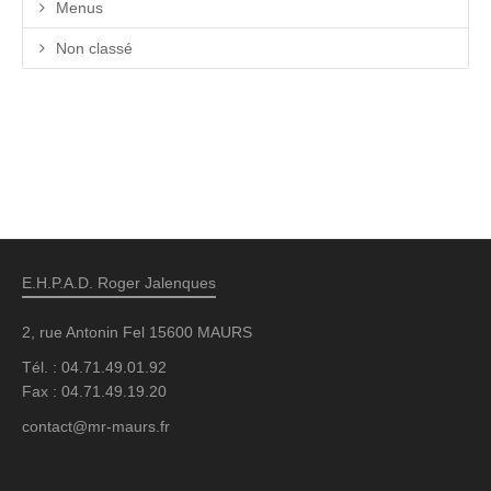
Menus
Non classé
E.H.P.A.D. Roger Jalenques
2, rue Antonin Fel 15600 MAURS
Tél. : 04.71.49.01.92
Fax : 04.71.49.19.20
contact@mr-maurs.fr