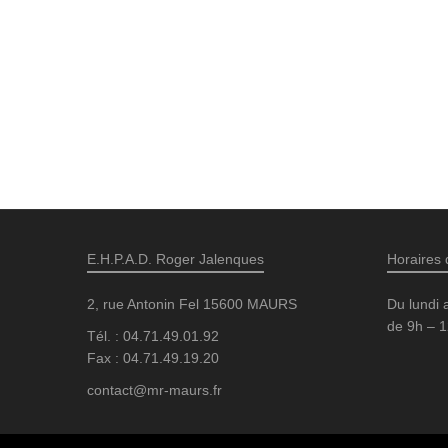
E.H.P.A.D. Roger Jalenques
Horaires 
2, rue Antonin Fel 15600 MAURS
Du lundi 
de 9h – 1
Tél. : 04.71.49.01.92
Fax : 04.71.49.19.20
contact@mr-maurs.fr