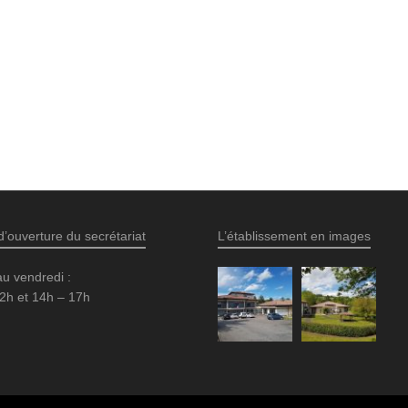
d’ouverture du secrétariat
L’établissement en images
au vendredi :
2h et 14h – 17h