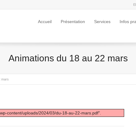
E
Accueil
Présentation
Services
Infos pr
Animations du 18 au 22 mars
2 mars
r/wp-content/uploads/2024/03/du-18-au-22-mars.pdf".