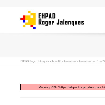
EHPAD Roger Jalenques
>
Actualité
>
Animations
>
Animations du 18 au 2
Missing PDF "https://ehpadrogerjalenques.f