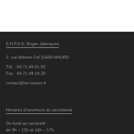
E.H.P.A.D. Roger Jalenques
2, rue Antonin Fel 15600 MAURS
Tél. : 04.71.49.01.92
Fax : 04.71.49.19.20
contact@mr-maurs.fr
Horaires d’ouverture du secrétariat
Du lundi au vendredi :
de 9h – 12h et 14h – 17h