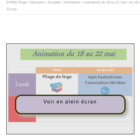
EHPAD Roger Jalenques
>
Actualité
>
Animations
>
animations du 18 au 22 mai
>
du 18 
22 mai
Voir en plein écran