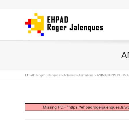
A
EHPAD Roger Jalenques
>
Actualité
>
Animations
>
ANIMATIONS DU 15 A
Missing PDF "https://ehpadrogerjalenques.fr/