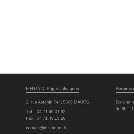
E.H.P.A.D. Roger Jalenques
Horaires 
2, rue Antonin Fel 15600 MAURS
Du lundi 
de 9h – 1
Tél. : 04.71.49.01.92
Fax : 04.71.49.19.20
contact@mr-maurs.fr