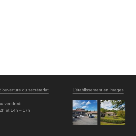
d’ouverture du secrétariat
L’établissement en images
au vendredi :
2h et 14h – 17h