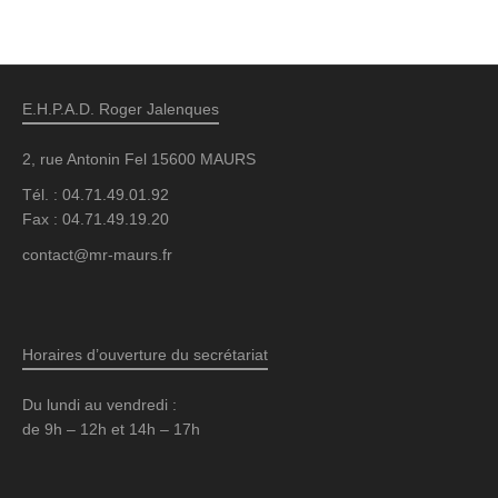
E.H.P.A.D. Roger Jalenques
2, rue Antonin Fel 15600 MAURS
Tél. : 04.71.49.01.92
Fax : 04.71.49.19.20
contact@mr-maurs.fr
Horaires d’ouverture du secrétariat
Du lundi au vendredi :
de 9h – 12h et 14h – 17h