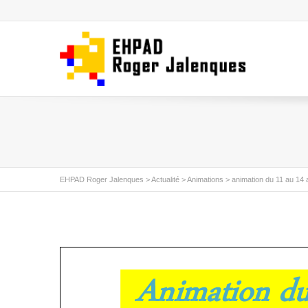
EHPAD Roger Jalenques
>
Actualité
>
Animations
>
animation du 11 au 14 