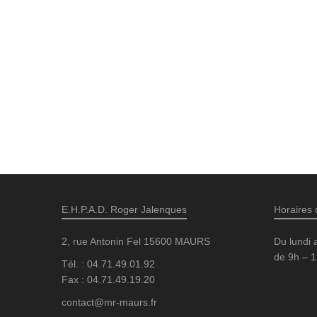
E.H.P.A.D. Roger Jalenques
Horaires 
2, rue Antonin Fel 15600 MAURS
Du lundi 
de 9h – 1
Tél. : 04.71.49.01.92
Fax : 04.71.49.19.20
contact@mr-maurs.fr