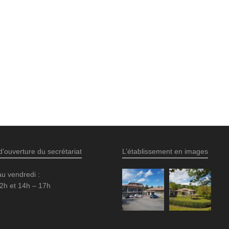
d’ouverture du secrétariat
L’établissement en images
au vendredi :
2h et 14h – 17h