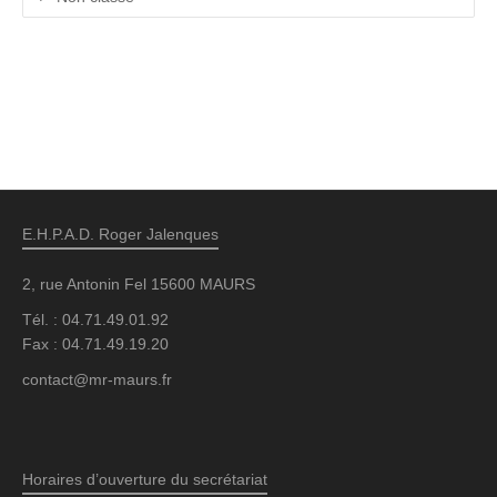
E.H.P.A.D. Roger Jalenques
2, rue Antonin Fel 15600 MAURS
Tél. : 04.71.49.01.92
Fax : 04.71.49.19.20
contact@mr-maurs.fr
Horaires d’ouverture du secrétariat