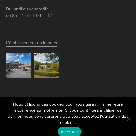
Du lundi au vendredi :
de 9h – 12h et 14h – 17h
L’établissement en images
Nous utilisons des cookies pour vous garantir la meilleure
expérience sur notre site. Si vous continuez à utiliser ce
© 2026 EHPAD Roger Jalenques (Maurs, Cantal) · Tous droits réservés ·
Mentions
dernier, nous considérerons que vous acceptez l'utilisation des
légales
·
Politique de confidentalité
· Par l'
Agence Z'
·
cookies.
Accepter
Top