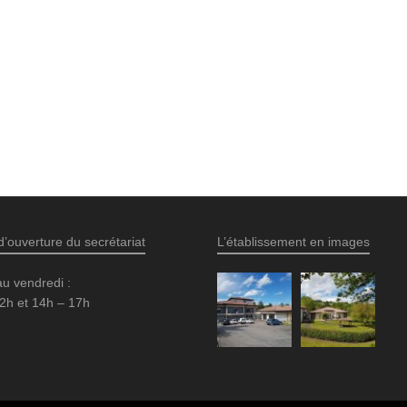
d’ouverture du secrétariat
L’établissement en images
au vendredi :
2h et 14h – 17h