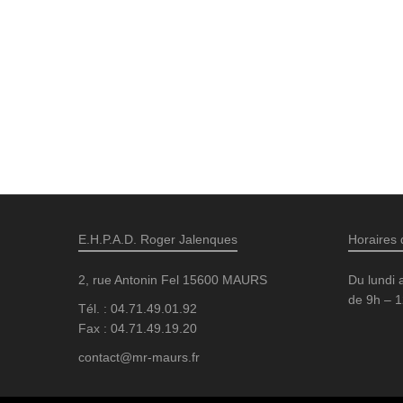
E.H.P.A.D. Roger Jalenques
Horaires 
2, rue Antonin Fel 15600 MAURS
Du lundi 
de 9h – 1
Tél. : 04.71.49.01.92
Fax : 04.71.49.19.20
contact@mr-maurs.fr