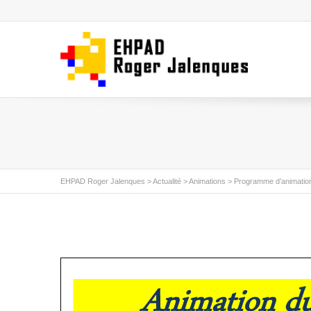
EHPAD Roger Jalenques
>
Actualité
>
Animations
>
Programme d’animation