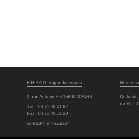
E.H.P.A.D. Roger Jalenques
Horaires 
2, rue Antonin Fel 15600 MAURS
Du lundi 
de 9h – 1
Tél. : 04.71.49.01.92
Fax : 04.71.49.19.20
contact@mr-maurs.fr