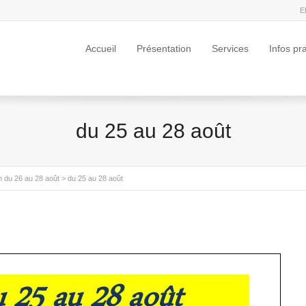
E
Accueil
Présentation
Services
Infos pr
du 25 au 28 août
 du 26 au 28 août
>
du 25 au 28 août