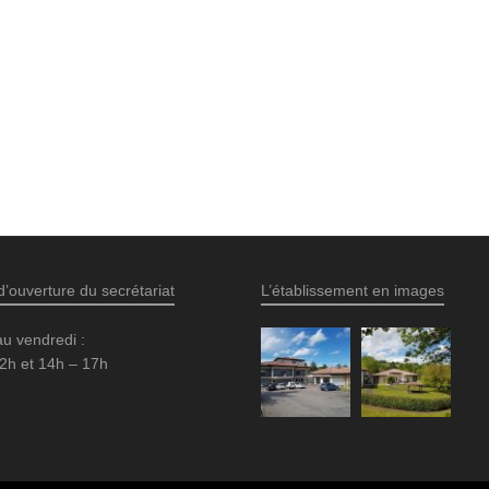
d’ouverture du secrétariat
L’établissement en images
au vendredi :
2h et 14h – 17h