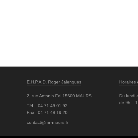
E.H.P.A.D. Roger Jalenques
Horaires 
2, rue Antonin Fel 15600 MAURS
Du lundi 
de 9h – 1
Tél. : 04.71.49.01.92
Fax : 04.71.49.19.20
contact@mr-maurs.fr