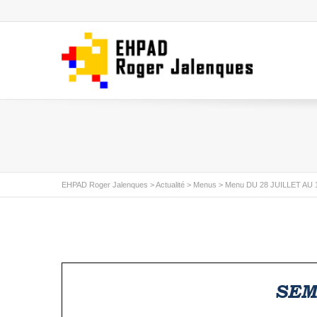
EHPAD Roger Jalenques
>
Actualité
>
Menus
>
Menu DU 28 JUILLET AU