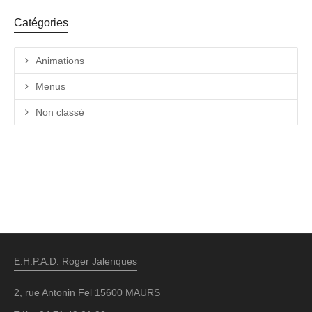
Catégories
Animations
Menus
Non classé
E.H.P.A.D. Roger Jalenques
2, rue Antonin Fel 15600 MAURS