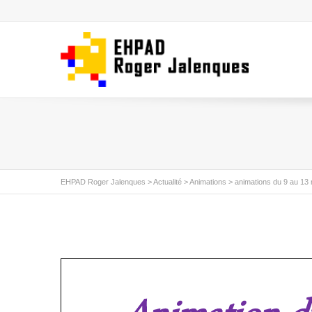
EHPAD Roger Jalenques
>
Actualité
>
Animations
>
animations du 9 au 13