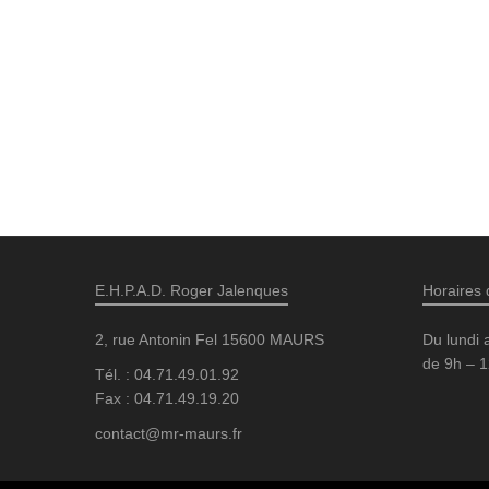
E.H.P.A.D. Roger Jalenques
Horaires 
2, rue Antonin Fel 15600 MAURS
Du lundi 
de 9h – 1
Tél. : 04.71.49.01.92
Fax : 04.71.49.19.20
contact@mr-maurs.fr