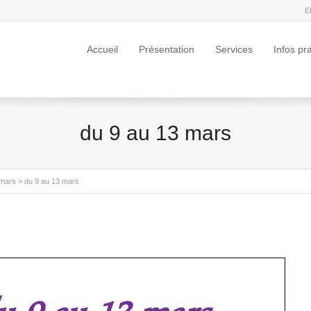
E
Accueil
Présentation
Services
Infos pr
du 9 au 13 mars
 mars
>
du 9 au 13 mars