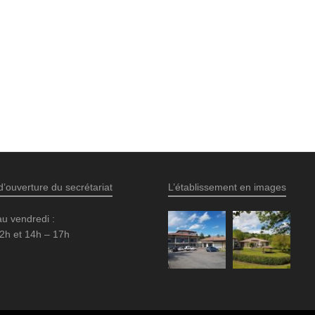
d’ouverture du secrétariat
L’établissement en images
au vendredi :
2h et 14h – 17h