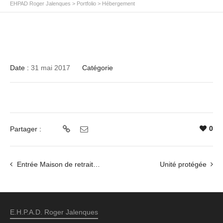
EHPAD Roger Jalenques
>
Portfolio
>
Hébergement
Date :
31 mai 2017
Catégorie
0
Partager :
Entrée Maison de retraite de Maurs
Unité protégée
E.H.P.A.D. Roger Jalenques